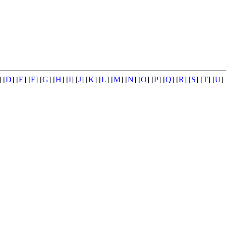
] [
D
] [
E
] [
F
] [
G
] [
H
] [
I
] [
J
] [
K
] [
L
] [
M
] [
N
] [
O
] [
P
] [
Q
] [
R
] [
S
] [
T
] [
U
] 