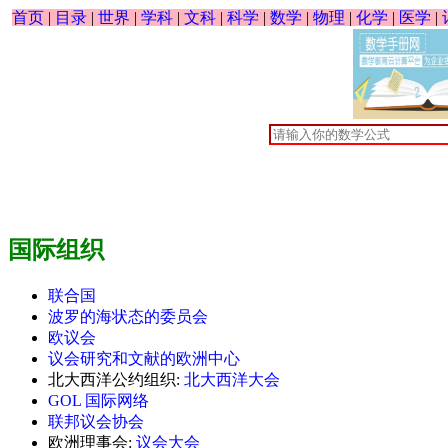
首页
|
目录
|
世界
|
学科
|
文科
|
科学
|
数学
|
物理
|
化学
|
医学
|
国际组织
联合国
波罗的海状态的委员会
欧议会
议会研究和文献的欧洲中心
北大西洋公约组织:
北大西洋大会
GOL 国际网络
联邦议会协会
欧洲理事会:
议会大会