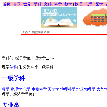
首页
|
目录
|
世界
|
学科
|
文科
|
科学
|
数学
|
物理
|
化学
|
医学
|
+
学科门, 授予学位：理学学士 07,
理学
学科
门, 分为14个一级学科:
一级学科
数学
物理学
化学
生物科学
天文学
地理科学
地球物理学
大气
理学、经济学学位）
专业类