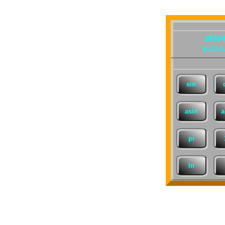
202
6:22