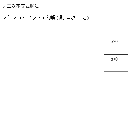
5.
二次不等式解法
的解
(
设
)
a
>0
a
<0