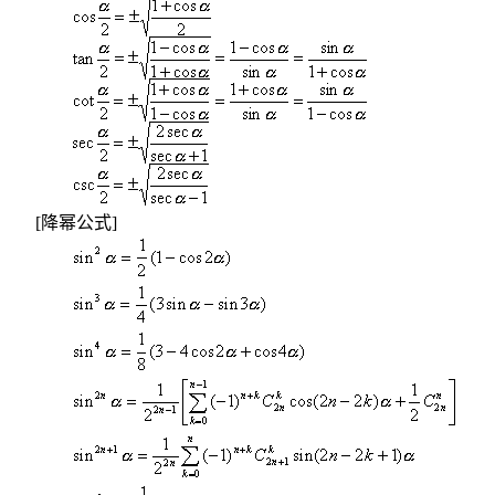
[
降幂公式
]