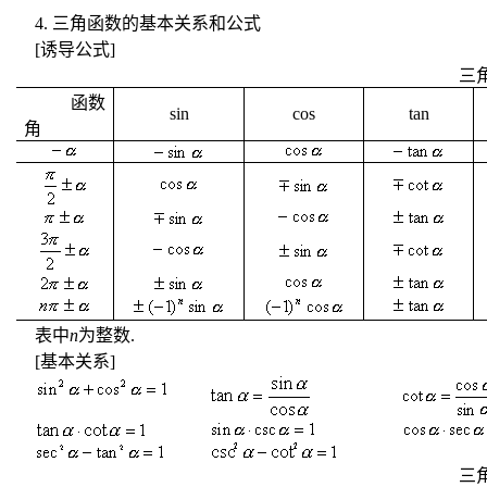
4.
三角函数的基本关系和公式
[
诱导公式
]
三
函数
sin
cos
tan
角
表中
n
为整数
.
[
基本关系
]
三