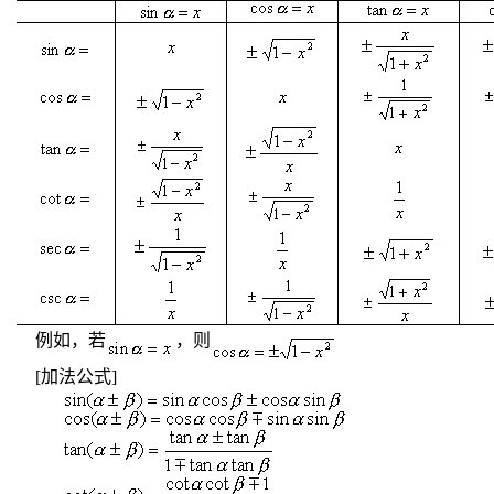
例如，若
，则
[
加法公式
]