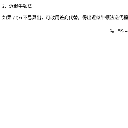
2．近似牛顿法
如果
不易算出，可改用差商代替，得出近似牛顿法迭代程
x
=
x
n
+1
n