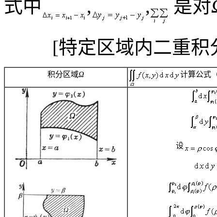
式中
,
,
是对
[
特定区域内二重积
积分区域
Ω
计算公式
设