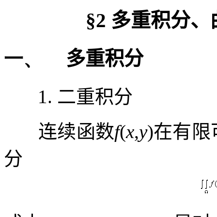
§
2
多重积分、
一、
多重积分
1.
二重积分
连续函数
f
(
x
,
y
)
在有限
分