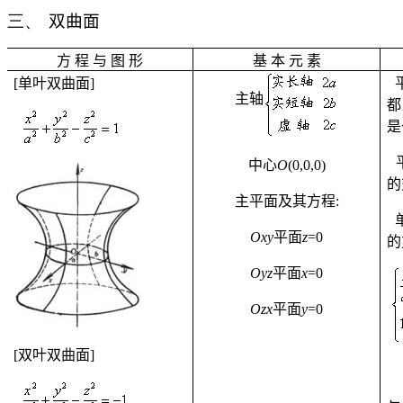
三、
双曲面
方
程
与
图
形
基
本
元
素
[
单叶双曲面
]
主轴
都
是
中心
O
(0,0,0)
的
主平面及其方程
:
Oxy
平面
z
=0
的
Oyz
平面
x
=0
Ozx
平面
y
=0
[
双叶双曲面
]