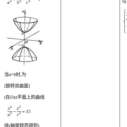
与
当
a
=
b
时
,
为
[
旋转双曲面
]
(
在
Oxz
平面上的曲线
绕
z
轴旋转而得到
)