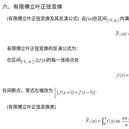
六、有限傅立叶正弦变换
[
有限傅立叶正弦变换及其反演公式
]
设
f
(
x
)
在区间
内满
有限傅立叶正弦变换的反演公式为：
在区间
上
f
(
x
)
的每一连续点处
在间断点，等式左端改为
.
[
有限傅立叶正弦变换表
]