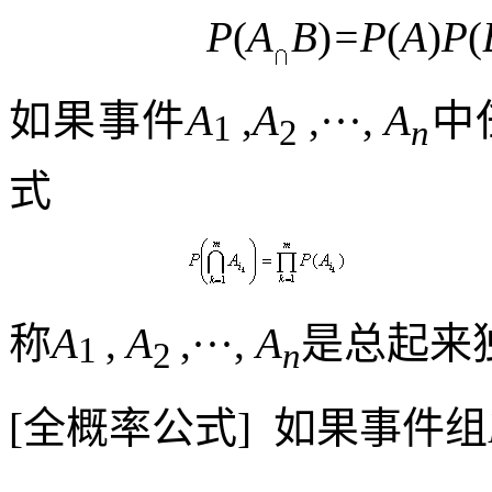
P
(
A
B
)
=P
(
A
)
P
(
如果事件
A
,
A
,···,
A
中
1
2
n
式
称
A
,
A
,···,
A
是总起来
1
2
n
[
全概率公式
]
如果事件组