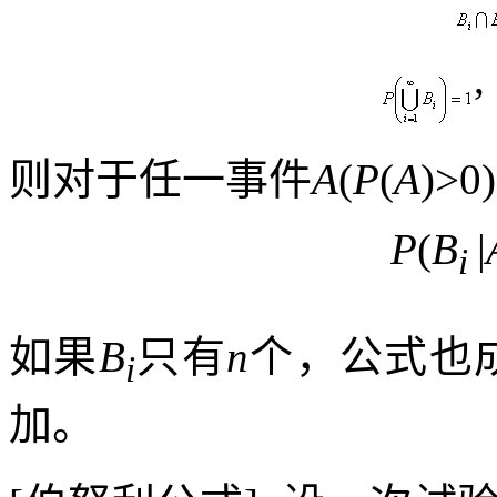
,
则对于任一事件
A
(
P
(
A
)>0)
P
(
B
|
i
如果
B
只有
n
个，公式也
i
加。