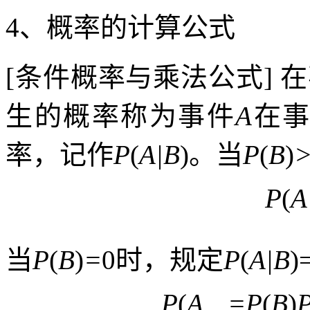
4
、概率的计算公式
[
条件概率与乘法公式
]
在
生的概率称为事件
A
在
率，记作
P
(
A|B
)
。当
P
(
B
)
P
(
A
当
P
(
B
)
=
0
时，规定
P
(
A|B
)
P
(
A
=P
(
B
)