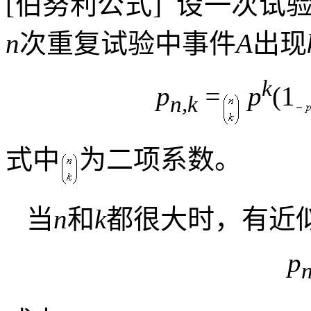
[
伯努利公式
]
设一次试
n
次重复试验中事件
A
出现
k
p
=
p
(1
n,k
式中
为二项系数。
当
n
和
k
都很大时，有近
p
n