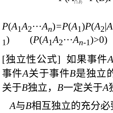
P
(
A
A
···
A
)
=P
(
A
)
P
(
A
|
A
1
2
n
1
2
)
(
P
(
A
A
···
A
)>0)
1
1
2
n
-1
[
独立性公式
]
如果事件
事件
A
关于事件
B
是独立
关于
B
独立，
B
一定关于
A
A
与
B
相互独立的充分必