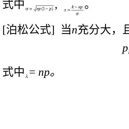
式中
,
。
[
泊松公式
]
当
n
充分大，
p
式中
=
np
。