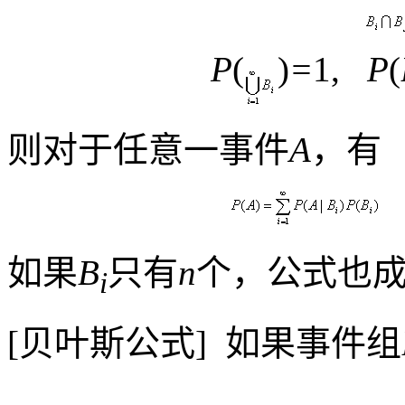
P
(
)
=
1,
P
(
则对于任意一事件
A
，有
如果
B
只有
n
个，公式也
i
[
贝叶斯公式
]
如果事件组