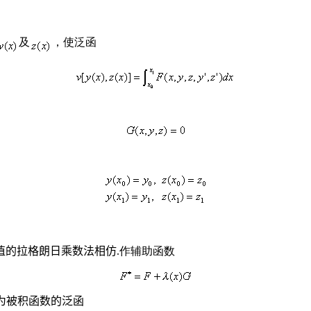
及
，使泛函
值的拉格朗日乘数法相仿
.作辅助函数
为被积函数的泛函