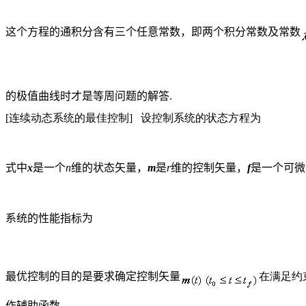
这个方程的通积分含有三个任意常数，即两个积分常数及常数
的极值曲线时才是等周问题的解答
.
[连续动态系统的最佳控制]
设控制系统的状态方程为
式中
x
是一个
n
维的状态矢量，
m
是
r
维的控制矢量，
f
是一个可微
系统的性能指标为
最优控制的目的是要求确定控制矢量
在满足约
作辅助函数