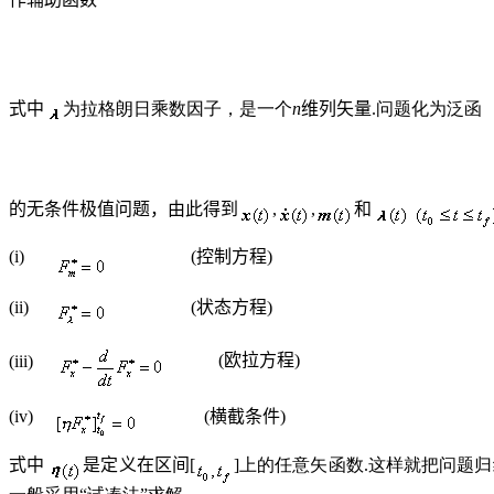
式中
为拉格朗日乘数因子，是一个
n
维列矢量
.问题化为泛函
的无条件极值问题，由此得到
,
,
和
(i)
(
控制方程
)
(ii)
(
状态方程
)
(iii)
(
欧拉方程
)
(iv)
(
横截条件
)
式中
是定义在区间
[
]上的任意矢函数.这样就把问题