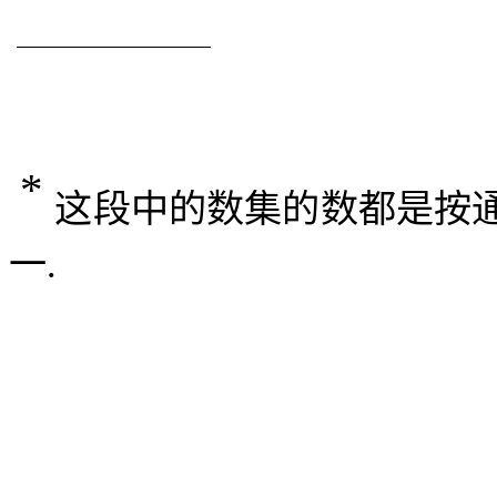
*
这段中的数集的数都是按
一
.