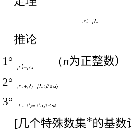
定理
推论
1°
（
n
为正整数）
2°
3°
*
[
几个特殊数集
的基数