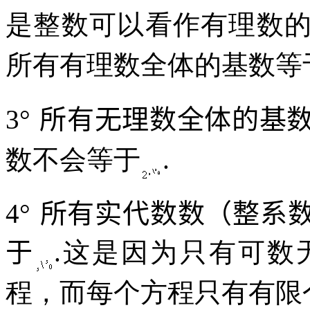
是整数可以看作有理数
所有有理数全体的基数等
3°
所有无理数全体的基
数不会等于
.
4°
所有实代数数（整系
于
.这是因为只有可数
程，而每个方程只有有限