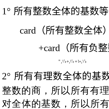
1°
所有整数全体的基数等
card
（所有整数全体
+
card
（所有负整
  =
2°
所有有理数全体的基
整数的商，所以所有有
对全体的基数，所以所