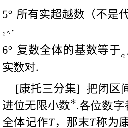
5°
所有实超越数（不是
.
6°
复数全体的基数等于
实数对.
[
康托三分集
]
把闭区
*
进位无限小数
.各位数字
全体记作
T
，那末
T
称为