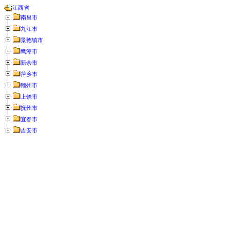
江西省
南昌市
九江市
景德镇市
鹰潭市
新余市
萍乡市
赣州市
上饶市
抚州市
宜春市
吉安市