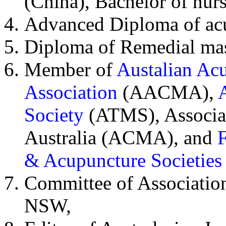
(China), Bachelor of nur
Advanced Diploma of acu
Diploma of Remedial ma
Member of
Austalian Ac
Association
(AACMA),
Society
(ATMS), Associa
Australia (ACMA), and
F
& Acupuncture Societies 
Committee of Association
NSW,