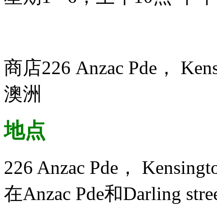
商店226 Anzac Pde， Ke
澳洲
地点
226 Anzac Pde， Kensin
在Anzac Pde和Darling