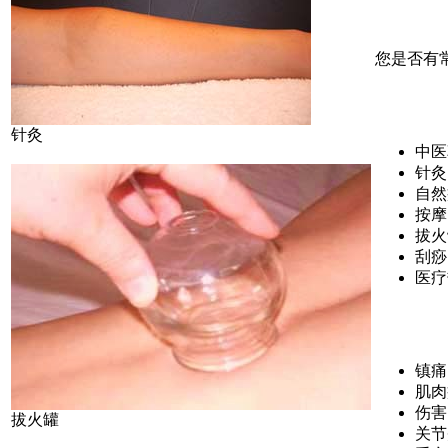
您是否有
针灸
中医
针灸
自然
按摩
拔火
刮痧
医疗
镇痛
肌肉
伤害
拔火罐
关节