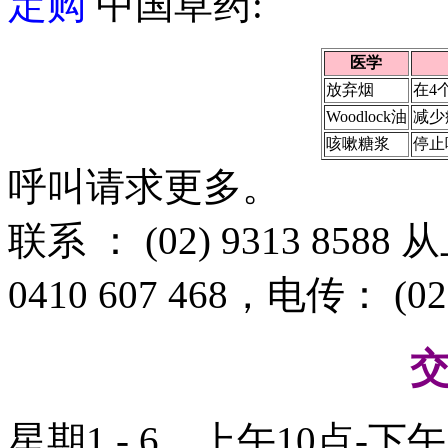
定购
中国草药:
医学
放弃烟
在4
Woodlock油
减少
咳嗽糖浆
停止
呼叫请求更多。
联系 ： (02) 9313 8
0410 607 468，电传： (02)
星期1 - 6，上午10点-下